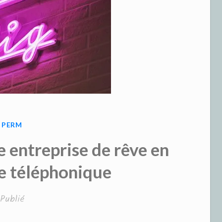
PUBLIÉ
PERM
DANS
entreprise de rêve en
 téléphonique
Publié