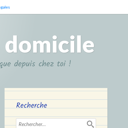
égales
 domicile
ique depuis chez toi !
Recherche
Rechercher :